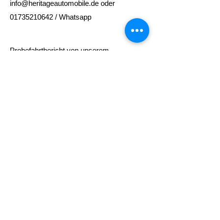
info@heritageautomobile.de oder
01735210642 / Whatsapp
Probefahrtbericht von unserem
japanischen Partner. Dieses schöne
ALPINA B4 Coupé ist in einem sehr guten
Zustand, was Motor und Getriebe betrifft.
Es fährt sich, wie es sollte, oder ich würde
sagen, besser, als Sie denken.
Zustand dieses Fahrzeugs
Unfallfrei
Rostfrei
Sehr guter Gesamtzustand
2 Schlüssel