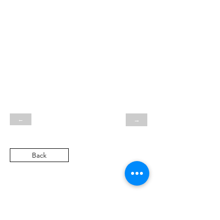
←
→
Back
SN
Heritage Automobile GmbH