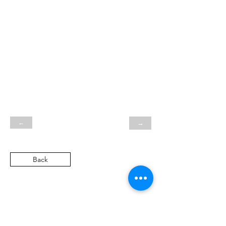
←
→
Back
SN
Heritage Automobile GmbH