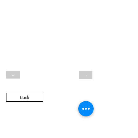
←
→
Back
SN
Heritage Automobile GmbH